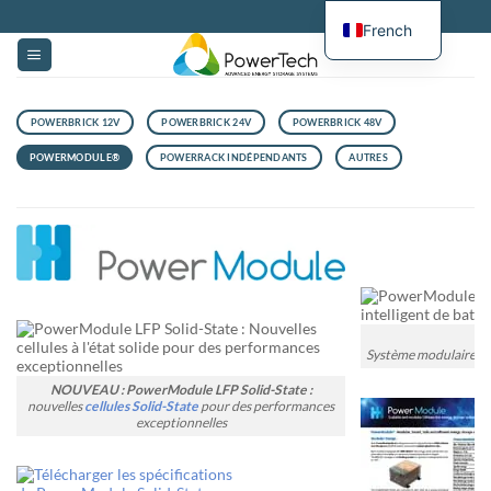
Passer
French
au
contenu
POWERBRICK 12V
POWERBRICK 24V
POWERBRICK 48V
POWERMODULE®
POWERRACK INDÉPENDANTS
AUTRES
P
Système modulaire et i
NOUVEAU : PowerModule LFP Solid-State :
nouvelles
cellules Solid-State
pour des performances
exceptionnelles