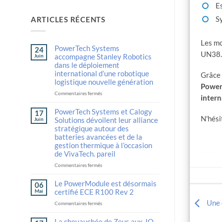
Es
S
ARTICLES RÉCENTS
Les mo
PowerTech Systems
24
UN38.
accompagne Stanley Robotics
Juin
dans le déploiement
international d’une robotique
Grâce 
logistique nouvelle génération
PowerM
sur
Commentaires fermés
intern
Auto
DraftPowerTech
PowerTech Systems et Calogy
17
Systems
N'hési
Solutions dévoilent leur alliance
Juin
supports
stratégique autour des
Stanley
batteries avancées et de la
Robotics
gestion thermique à l’occasion
in
de VivaTech. pareil
PowerModule certifié pour les applications marines
the
international
sur
Commentaires fermés
deployment
PowerTech
of
Systems
Le PowerModule est désormais
06
next-
and
certifié ECE R100 Rev 2
Mai
generation
Calogy
Une 
sur
Commentaires fermés
logistics
Solutions
The
robotics
unveil
PowerModule
La chevauchée de Zeus aux JO
their