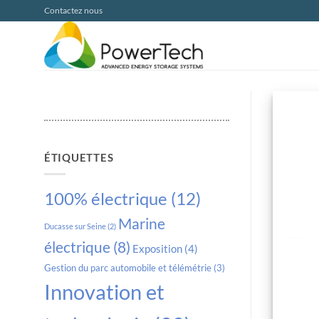
Passer
Contactez nous
au
contenu
ÉTIQUETTES
100% électrique
(12)
Marine
Ducasse sur Seine
(2)
PowerModule certifié pour les applications marines
électrique
(8)
Exposition
(4)
Gestion du parc automobile et télémétrie
(3)
Innovation et