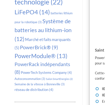
technologie
(22)
LiFePO4
(14)
batteries lithium
Système de
pour la robotique
(3)
batteries au lithium-ion
(12)
Marché et faits marquants
PowerBrick®
(9)
(5)
Saint
PowerModule®
(13)
PowerT
pour 
PowerRack indépendants
(8)
PowerTech Systems Company
(4)
Cette 
confor
Autoconsommation
(3)
Salon SmartEnergies
(2)
Semaine de la vitesse à Bonneville
(3)
I
réseau de distribution
(4)
I
Es