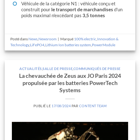
Véhicule de la catégorie N1 : véhicule conçu et
construit pour
le transport de marchandises
d'un
poids maximal n'excédant pas
3,5 tonnes
Posté dans
News
,
Newsroom
|
Marqué
100% electric
,
Innovation &
Technology
,
LiFePO4
,
Lithium Ion batteries system
,
PowerModule
ACTUALITÉS
,
SALLE DE PRESSE
,
COMMUNIQUÉS DE PRESSE
La chevauchée de Zeus aux JO Paris 2024
propulsée par les batteries PowerTech
Systems
PUBLIÉ LE
17/08/2024
PAR
CONTENT TEAM