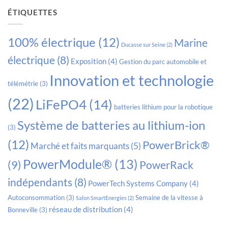
ÉTIQUETTES
100% électrique
(12)
Marine
Ducasse sur Seine
(2)
électrique
(8)
Exposition
(4)
Gestion du parc automobile et
Innovation et technologie
télémétrie
(3)
(22)
LiFePO4
(14)
batteries lithium pour la robotique
Système de batteries au lithium-ion
(3)
(12)
PowerBrick®
Marché et faits marquants
(5)
PowerModule®
(13)
(9)
PowerRack
indépendants
(8)
PowerTech Systems Company
(4)
Autoconsommation
(3)
Semaine de la vitesse à
Salon SmartEnergies
(2)
réseau de distribution
(4)
Bonneville
(3)