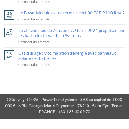
Robotics
sur
Commentaires fermés
in
PowerTech
the
Systems
Le PowerModule est désormais certifié ECE R100 Rev 2
06
international
and
Mai
sur
Commentaires fermés
deployment
Calogy
The
of
Solutions
PowerModule
next-
unveil
La chevauchée de Zeus aux JO Paris 2024 propulsée par
17
is
generation
their
Août
les batteries PowerTech Systems
now
logistics
strategic
sur
Commentaires fermés
ECE
robotics
alliance
Zeus’ride
R100
in
powered
Rev
Cas d’usage : Optimisation d’énergie avec panneaux
advanced
15
by
2
batteries
Avr
solaires et batteries
PowerModule
certified
and
sur
Commentaires fermés
at
thermal
Use
Paris
management
Case
2024
at
:
Olympics
VivaTech.
Energy
optimization
with
solar
©Copyright 2026
- PowerTech Systems - SAS au capital de 1 000
panels
000 € - 6 Bld Georges Marie Guynemer - 78210 - Saint Cyr L'Ecole -
and
batteries
FRANCE - +33 1 85 40 09 70