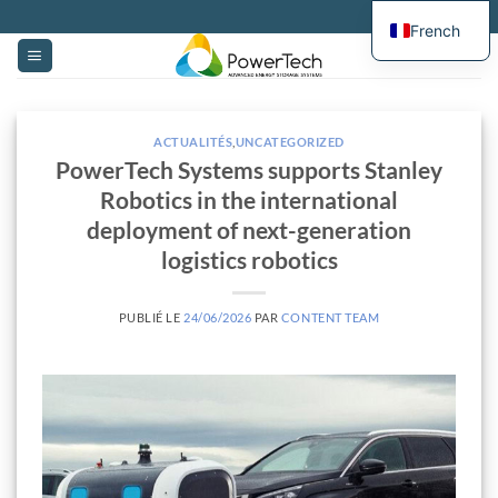
Passer
French
au
contenu
ACTUALITÉS
,
UNCATEGORIZED
PowerTech Systems supports Stanley
Robotics in the international
deployment of next-generation
logistics robotics
PUBLIÉ LE
24/06/2026
PAR
CONTENT TEAM