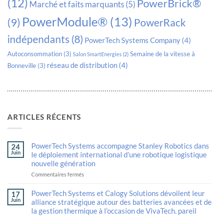
(12)
PowerBrick®
Marché et faits marquants
(5)
PowerModule®
(13)
(9)
PowerRack
indépendants
(8)
PowerTech Systems Company
(4)
Autoconsommation
(3)
Semaine de la vitesse à
Salon SmartEnergies
(2)
réseau de distribution
(4)
Bonneville
(3)
ARTICLES RÉCENTS
PowerTech Systems accompagne Stanley Robotics dans
24
Juin
le déploiement international d’une robotique logistique
nouvelle génération
sur
Commentaires fermés
Auto
DraftPowerTech
PowerTech Systems et Calogy Solutions dévoilent leur
17
Systems
Juin
alliance stratégique autour des batteries avancées et de
supports
la gestion thermique à l’occasion de VivaTech. pareil
Stanley