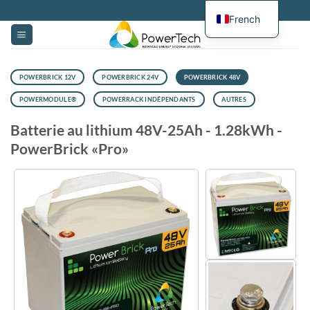
Passer
French
au
contenu
POWERBRICK 12V
POWERBRICK 24V
POWERBRICK 48V
POWERMODULE®
POWERRACK INDÉPENDANTS
AUTRES
Batterie au lithium 48V-25Ah - 1.28kWh -
PowerBrick «Pro»