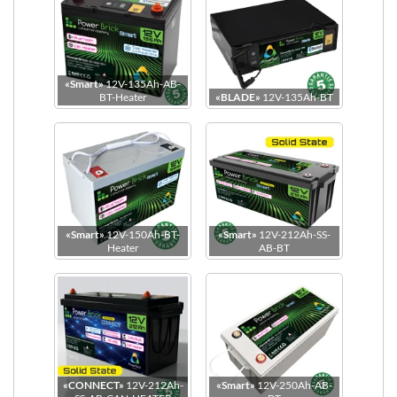
«Smart»
12V-135Ah-AB-
BT-Heater
«BLADE»
12V-135Ah-BT
«Smart»
12V-150Ah-BT-
«Smart»
12V-212Ah-SS-
Heater
AB-BT
Connecteur de puissance
«CONNECT»
12V-212Ah-
«Smart»
12V-250Ah-AB-