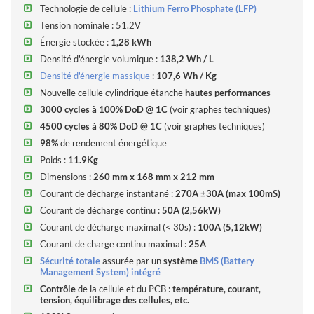
Technologie de cellule :
Lithium Ferro Phosphate (LFP)
La batterie Lithium-Ion PowerBrick 48V-25Ah «Pro» offre
un très
Tension nominale : 51.2V
haut niveau de sécurité
par l'utilisation de cellules cylindriques en
Technologie du ferro-phosphate de lithium (LiFePO4 ou LFP)
.
Énergie stockée :
1,28 kWh
Densité d'énergie volumique
:
138,2 Wh / L
PowerBrick 48V-25Ah «Pro» (en anglais)»
intègre un système
Densité d'énergie massique
:
107,6 Wh / Kg
innovant de gestion de la batterie (
BMS Matrix
)
dans son boîtier
Nouvelle cellule cylindrique étanche
hautes performances
pour garantir un niveau de sécurité très élevé lors de l'utilisation.
3000 cycles à 100% DoD @ 1C
(voir graphes techniques)
Le BMS surveille et équilibre en permanence les cellules de la
batterie afin de la protéger et d'augmenter sa durée de vie.
4500 cycles à 80% DoD @ 1C
(voir graphes techniques)
Le BMS protège également la batterie contre toute utilisation
98%
de rendement énergétique
abusive : décharge profonde, tension de charge élevée, etc.
Poids :
11.9Kg
Dimensions :
260 mm x 168 mm x 212 mm
La gamme PowerBrick a été conçue pour remplacer
avantageusement les batteries plomb-acide, en offrant une
densité
Courant de décharge instantané
:
270A ±30A (max 100mS)
énergétique quadruple
pour un poids et une taille équivalents.
Courant de décharge continu :
50A (2,56kW)
Courant de décharge maximal (< 30s)
:
100A (5,12kW)
Grâce à sa technologie, la batterie au lithium PowerBrick 48V-25Ah
Courant de charge continu maximal :
25A
«Pro» peut être installée
dans n'importe quelle position
Sécurité totale
assurée par un
système
BMS (Battery
(verticalement, couchée sur le côté ou la tête en bas).
Management System) intégré
Contrôle
de la cellule et du PCB :
température, courant,
Les paramètres électriques de la batterie au lithium PowerBrick
tension, équilibrage des cellules, etc.
48V-25Ah «Pro» sont compatibles en tous points avec ceux d'une