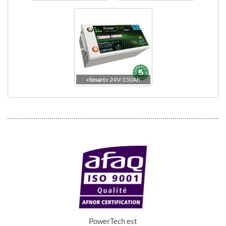
Dimensions
Vue du dessus
«Smart»
24V-150Ah
PowerTech est