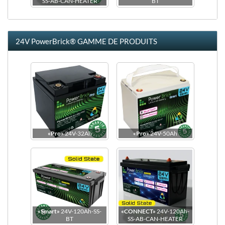
SS-AB-CAN-HEATER
BT
24V PowerBrick® GAMME DE PRODUITS
Dimensions
Vue de côté
«Pro»
24V-32Ah
«Pro»
24V-50Ah
«Smart»
24V-120Ah-SS-
«CONNECT»
24V-120Ah-
BT
SS-AB-CAN-HEATER