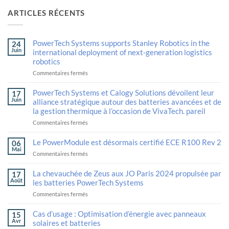
ARTICLES RÉCENTS
PowerTech Systems supports Stanley Robotics in the
24
Juin
international deployment of next-generation logistics
robotics
sur
Commentaires fermés
PowerTech
Systems
PowerTech Systems et Calogy Solutions dévoilent leur
17
supports
Juin
alliance stratégique autour des batteries avancées et de
Stanley
la gestion thermique à l’occasion de VivaTech. pareil
Robotics
in
sur
Commentaires fermés
the
PowerTech
international
Systems
Le PowerModule est désormais certifié ECE R100 Rev 2
06
deployment
and
Mai
sur
Commentaires fermés
of
Calogy
The
next-
Solutions
PowerModule
generation
unveil
La chevauchée de Zeus aux JO Paris 2024 propulsée par
17
is
logistics
their
Août
les batteries PowerTech Systems
now
robotics
strategic
sur
Commentaires fermés
ECE
alliance
Zeus’ride
R100
in
powered
Rev
Cas d’usage : Optimisation d’énergie avec panneaux
advanced
15
by
2
batteries
Avr
solaires et batteries
PowerModule
certified
and