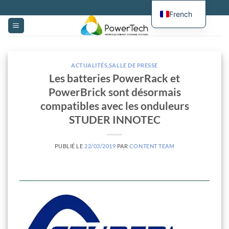
Passer
French
au
contenu
ACTUALITÉS
,
SALLE DE PRESSE
Les batteries PowerRack et
PowerBrick sont désormais
compatibles avec les onduleurs
STUDER INNOTEC
PUBLIÉ LE
22/03/2019
PAR
CONTENT TEAM