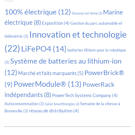
100% électrique
(12)
Marine
Ducasse sur Seine
(2)
électrique
(8)
Exposition
(4)
Gestion du parc automobile et
Innovation et technologie
télémétrie
(3)
(22)
LiFePO4
(14)
batteries lithium pour la robotique
Système de batteries au lithium-ion
(3)
(12)
PowerBrick®
Marché et faits marquants
(5)
PowerModule®
(13)
(9)
PowerRack
indépendants
(8)
PowerTech Systems Company
(4)
Autoconsommation
(3)
Semaine de la vitesse à
Salon SmartEnergies
(2)
réseau de distribution
(4)
Bonneville
(3)