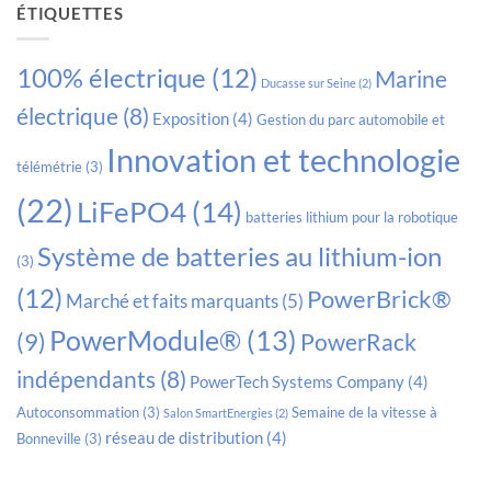
ÉTIQUETTES
100% électrique
(12)
Marine
Ducasse sur Seine
(2)
électrique
(8)
Exposition
(4)
Gestion du parc automobile et
Innovation et technologie
télémétrie
(3)
(22)
LiFePO4
(14)
batteries lithium pour la robotique
Système de batteries au lithium-ion
(3)
(12)
PowerBrick®
Marché et faits marquants
(5)
PowerModule®
(13)
(9)
PowerRack
indépendants
(8)
PowerTech Systems Company
(4)
Autoconsommation
(3)
Semaine de la vitesse à
Salon SmartEnergies
(2)
réseau de distribution
(4)
Bonneville
(3)