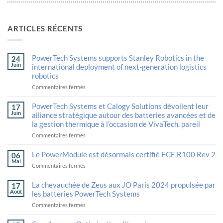
ARTICLES RÉCENTS
PowerTech Systems supports Stanley Robotics in the
24
Juin
international deployment of next-generation logistics
robotics
sur
Commentaires fermés
PowerTech
Systems
PowerTech Systems et Calogy Solutions dévoilent leur
17
supports
Juin
alliance stratégique autour des batteries avancées et de
Stanley
la gestion thermique à l’occasion de VivaTech. pareil
Robotics
in
sur
Commentaires fermés
the
PowerTech
international
Systems
Le PowerModule est désormais certifié ECE R100 Rev 2
06
deployment
and
Mai
sur
Commentaires fermés
of
Calogy
The
next-
Solutions
PowerModule
generation
unveil
La chevauchée de Zeus aux JO Paris 2024 propulsée par
17
is
logistics
their
Août
les batteries PowerTech Systems
now
robotics
strategic
sur
Commentaires fermés
ECE
alliance
Zeus’ride
R100
in
powered
Rev
advanced